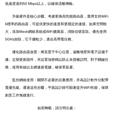
低速度達到50 Mbps以上，以確保流暢傳輸。
升級硬件是核心步驟。考慮更換高性能路由器，選擇支持WiFi
6標準的路由器，可提供更快的速度和更穩定的連接。如果空間較
大，添加Mesh網絡系統或WiFi擴展器，消除信號盲區。優先使用
5GHz頻段，它干擾較少，適合高帶寬任務。
優化路由器放置：將其置于中心位置，遠離墻壁和電子設備干
擾。定期更新固件，并設置強密碼以防止未授權訪問。對于關鍵任
務，使用有線以太網連接電腦，確保零延遲。
監控網絡使用：關閉不必要的后臺應用，并為設計軟件分配帶
寬優先級。通過這些步驟，平面設計師可顯著提升WiFi性能，保障
創意工作無縫進行。
如若轉載，請注明出處：