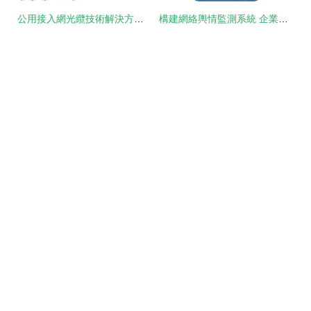
公用接入網光纜技術解決方案的平面設計策略與實踐
構建網絡輿情監測系統 企業聲譽的守護盾與輿論風波的應對指南