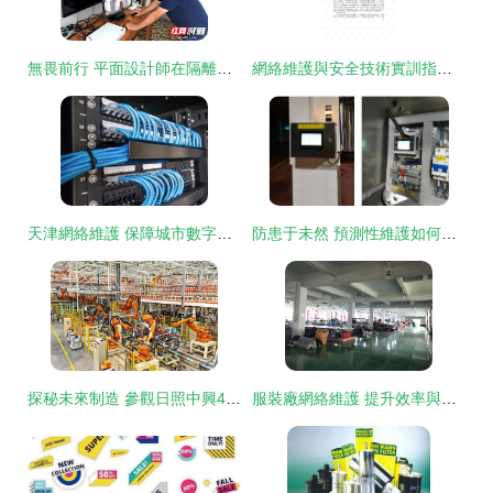
無畏前行 平面設計師在隔離一線的創作紀事
網絡維護與安全技術實訓指南 構建穩固的數字防線
天津網絡維護 保障城市數字生命線的高效運轉
防患于未然 預測性維護如何為食品飲料行業提升能效與網絡穩定性
探秘未來制造 參觀日照中興4.0工廠，全尺寸皮卡G9驚艷亮相
服裝廠網絡維護 提升效率與保障生產的關鍵