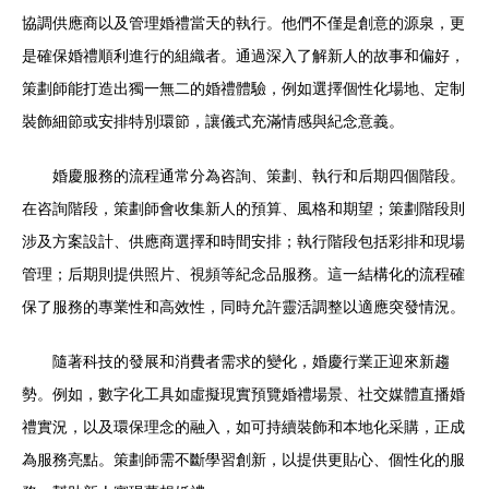
協調供應商以及管理婚禮當天的執行。他們不僅是創意的源泉，更
是確保婚禮順利進行的組織者。通過深入了解新人的故事和偏好，
策劃師能打造出獨一無二的婚禮體驗，例如選擇個性化場地、定制
裝飾細節或安排特別環節，讓儀式充滿情感與紀念意義。
婚慶服務的流程通常分為咨詢、策劃、執行和后期四個階段。
在咨詢階段，策劃師會收集新人的預算、風格和期望；策劃階段則
涉及方案設計、供應商選擇和時間安排；執行階段包括彩排和現場
管理；后期則提供照片、視頻等紀念品服務。這一結構化的流程確
保了服務的專業性和高效性，同時允許靈活調整以適應突發情況。
隨著科技的發展和消費者需求的變化，婚慶行業正迎來新趨
勢。例如，數字化工具如虛擬現實預覽婚禮場景、社交媒體直播婚
禮實況，以及環保理念的融入，如可持續裝飾和本地化采購，正成
為服務亮點。策劃師需不斷學習創新，以提供更貼心、個性化的服