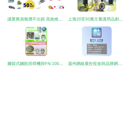
讓業務員報價不出錯 高效維護多商品價格與平面設計協同策略
上海20至50萬元養護用品創業加盟品牌 網絡維護項目的新機遇
腳踩式鋼筋排焊機與FN-100螺紋鋼網氣動點焊機的應用及網絡維護
溫州網絡廣告投放與品牌網絡維護 策略、服務商選擇與價格解析