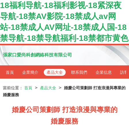
18福利导航-18福利影视-18紧深夜
导航-18禁AV影院-18禁成人av网
站-18禁成人AV网址-18禁成人国-18
禁导航-18禁导航福利-18禁都市黄色
張家口愛尚科創網絡科技有限公司
首頁
企業簡介
產品大全
聯系我們
企業信息
訪客
>
>
當前位置：
首頁
產品大全
婚慶公司策劃師 打造浪漫與專業的
婚慶服務
婚慶公司策劃師 打造浪漫與專業的
婚慶服務